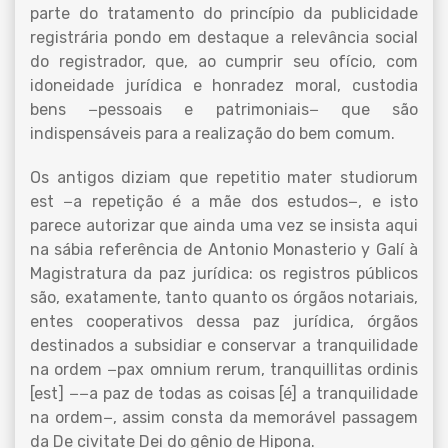
parte do tratamento do princípio da publicidade
registrária pondo em destaque a relevância social
do registrador, que, ao cumprir seu ofício, com
idoneidade jurídica e honradez moral, custodia
bens −pessoais e patrimoniais− que são
indispensáveis para a realização do bem comum.
Os antigos diziam que repetitio mater studiorum
est −a repetição é a mãe dos estudos−, e isto
parece autorizar que ainda uma vez se insista aqui
na sábia referência de Antonio Monasterio y Galí à
Magistratura da paz jurídica: os registros públicos
são, exatamente, tanto quanto os órgãos notariais,
entes cooperativos dessa paz jurídica, órgãos
destinados a subsidiar e conservar a tranquilidade
na ordem −pax omnium rerum, tranquillitas ordinis
[est] −−a paz de todas as coisas [é] a tranquilidade
na ordem−, assim consta da memorável passagem
da De civitate Dei do gênio de Hipona.