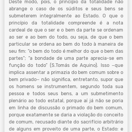
Deste modo, pois, o princípio da totalidade não
abrange o caso de os súditos e seus bens se
submeterem integralmente ao Estado. O que o
princípio da totalidade compreende é a nota
cardeal de que o ser e o bem da parte se ordenam
ao ser e ao bem do todo, ou seja, de que o bem
particular se ordena ao bem do todo à maneira de
seu fim: “o bem do todo é melhor do que o bem das
partes”; “a bondade de uma parte aprecia-se em
função do todo” (S.Tomás de Aquino). Isso −que
implica assentar a primazia do bem comum sobre o
bem privado− não significa, entretanto, supor que
os homens se instrumentem, segundo toda sua
pessoa e todos seus bens, a um submetimento
plenário ao todo estatal, porque aí já não se poria
em linha de discussão o primado do bem comum,
porque exatamente se daria a violação do conceito
de comum, recusado diante do sacrifício arbitrário
de alguns em proveito de uma parte, o Estado: e