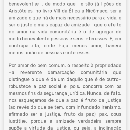
benevolentiæ−, de modo que −e são já lições de
Aristóteles, no livro VIII da Ética a Nicômaco, ser a
amizade o que há de mais necessário para a vida, e
ser o justo o mais capaz de amizade− que o efeito
do amor na vida comunitária é o de agregar de
modo benevolente pessoas e seus interesses. E, em
contrapartida, onde haja menos amor, haverá
menos união de pessoas e interesses.
Por amor do bem comum, o respeito à propriedade
−a reverente demarcação comunitária que
distingue o que é de um daquilo que é de outro−
robustece a paz social e, pois, concorre com os
mesmos fins da segurança jurídica. Nunca, de fato,
nos esqueçamos de que a paz é fruto da justiça
(ao revés do que se tem, com infundado irenismo,
afirmado ser a justiça, fruto da paz): pax, opus
iustitiæ, porque a amizade verdadeira sempre
supõe a virtude da justiça, ou seja, a inclinação