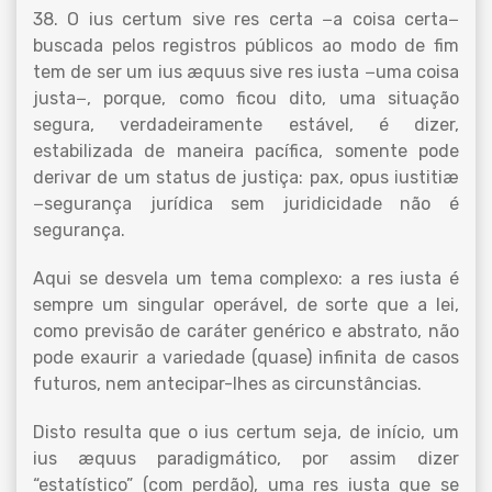
38. O ius certum sive res certa −a coisa certa−
buscada pelos registros públicos ao modo de fim
tem de ser um ius æquus sive res iusta −uma coisa
justa−, porque, como ficou dito, uma situação
segura, verdadeiramente estável, é dizer,
estabilizada de maneira pacífica, somente pode
derivar de um status de justiça: pax, opus iustitiæ
−segurança jurídica sem juridicidade não é
segurança.
Aqui se desvela um tema complexo: a res iusta é
sempre um singular operável, de sorte que a lei,
como previsão de caráter genérico e abstrato, não
pode exaurir a variedade (quase) infinita de casos
futuros, nem antecipar-lhes as circunstâncias.
Disto resulta que o ius certum seja, de início, um
ius æquus paradigmático, por assim dizer
“estatístico” (com perdão), uma res iusta que se